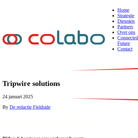
Skip to content
Home
Strategie
Diensten
Partners
Over ons
Connecte
Future
Contact
NL
EN
FR
Tripwire solutions
24 januari 2025
By
De redactie Fieldside