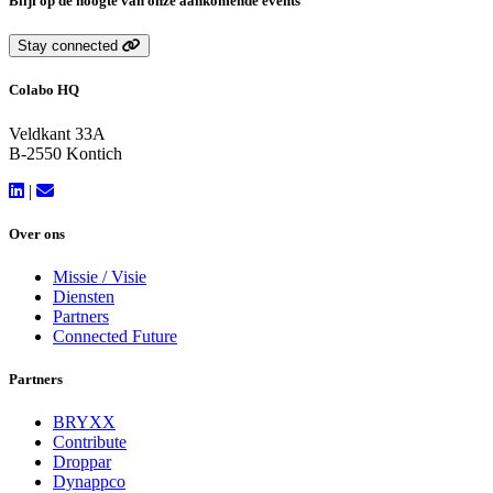
Blijf op de hoogte van onze aankomende events
Stay connected
Colabo HQ
Veldkant 33A
B-2550 Kontich
|
Over ons
Missie / Visie
Diensten
Partners
Connected Future
Partners
BRYXX
Contribute
Droppar
Dynappco