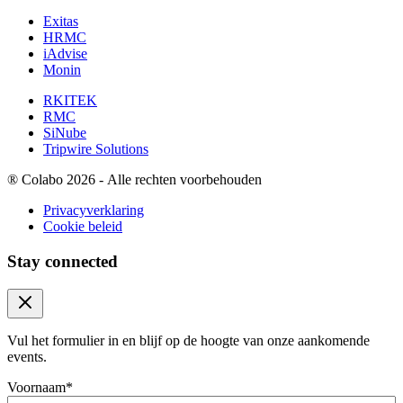
Exitas
HRMC
iAdvise
Monin
RKITEK
RMC
SiNube
Tripwire Solutions
®
Colabo 2026 - Alle rechten voorbehouden
Privacyverklaring
Cookie beleid
Stay connected
Close modal
Vul het formulier in en blijf op de hoogte van onze aankomende
events.
Voornaam
*