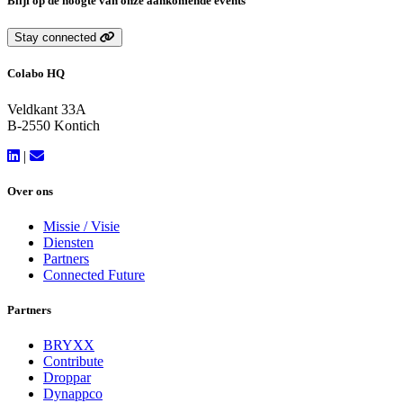
Blijf op de hoogte van onze aankomende events
Stay connected
Colabo HQ
Veldkant 33A
B-2550 Kontich
|
Over ons
Missie / Visie
Diensten
Partners
Connected Future
Partners
BRYXX
Contribute
Droppar
Dynappco