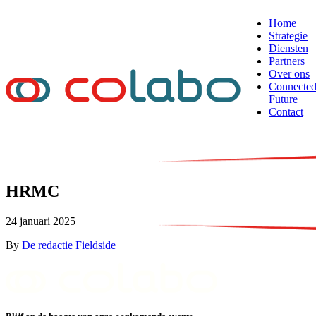
Skip to content
Home
Strategie
Diensten
Partners
Over ons
Connecte
Future
Contact
NL
EN
FR
HRMC
24 januari 2025
By
De redactie Fieldside