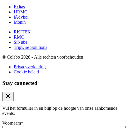
Exitas
HRMC
iAdvise
Monin
RKITEK
RMC
SiNube
Tripwire Solutions
®
Colabo 2026 - Alle rechten voorbehouden
Privacyverklaring
Cookie beleid
Stay connected
Close modal
Vul het formulier in en blijf op de hoogte van onze aankomende
events.
Voornaam
*